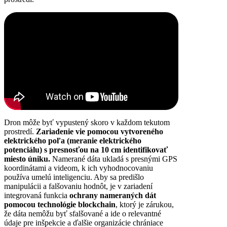
Dron môže byť vypustený skoro v každom tekutom
prostredí.
Zariadenie vie pomocou vytvoreného
elektrického poľa (meranie elektrického
potenciálu) s presnosťou na 10 cm identifikovať
miesto úniku.
Namerané dáta ukladá s presnými GPS
koordinátami a videom, k ich vyhodnocovaniu
používa umelú inteligenciu. Aby sa predišlo
manipulácii a falšovaniu hodnôt, je v zariadení
integrovaná funkcia
ochrany nameraných dát
pomocou technológie blockchain
, ktorý je zárukou,
že dáta nemôžu byť sfalšované a ide o relevantné
údaje pre inšpekcie a ďalšie organizácie chrániace