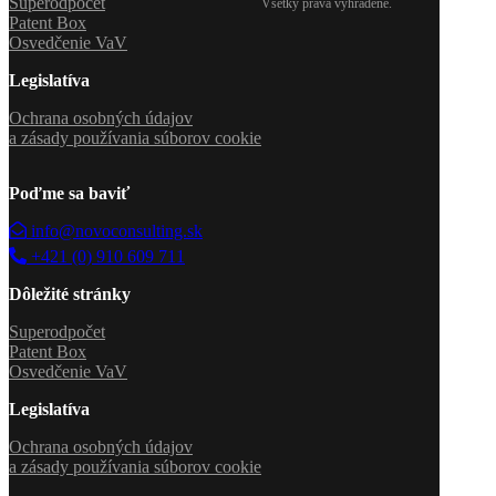
Superodpočet
Všetky práva vyhradené.
Patent Box
Osvedčenie VaV
Legislatíva
Ochrana osobných údajov
a zásady používania súborov cookie
Poďme sa baviť
info@novoconsulting.sk
+421 (0) 910 609 711
Dôležité stránky
Superodpočet
Patent Box
Osvedčenie VaV
Legislatíva
Ochrana osobných údajov
a zásady používania súborov cookie