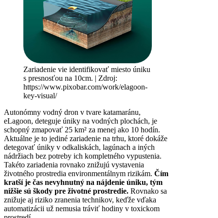
Zariadenie vie identifikovať miesto úniku
s presnosťou na 10cm. | Zdroj:
https://www.pixobar.com/work/elagoon-
key-visual/
Autonómny vodný dron v tvare katamaránu,
eLagoon, deteguje úniky na vodných plochách, je
schopný zmapovať 25 km² za menej ako 10 hodín.
Aktuálne je to jediné zariadenie na trhu, ktoré dokáže
detegovať úniky v odkaliskách, lagúnach a iných
nádržiach bez potreby ich kompletného vypustenia.
Takéto zariadenia rovnako znižujú vystavenia
životného prostredia environmentálnym rizikám.
Čím
kratší je čas nevyhnutný na nájdenie úniku, tým
nižšie sú škody pre životné prostredie.
Rovnako sa
znižuje aj riziko zranenia technikov, keďže vďaka
automatizácii už nemusia tráviť hodiny v toxickom
prostredí.