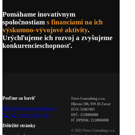
Pomáhame inovatívnym
spoločnostiam
s financiami na ich
výskumno-vývojové aktivity
.
Urýchľujeme ich rozvoj a zvyšujeme
konkurencieschopnosť.
Poďme sa baviť
Novo Consulting s.r.o.
Hlavná 106, 919 26 Zavar
info@novoconsulting.sk
IČO: 51967405
+421 (0) 910 609 711
DIČ: 2120866088
IČ DPHSK: 2120866088
Dôležité stránky
© 2022 Novo Consulting s.r.o.