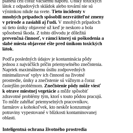
planéta čelí čoraz väčšiemu náporu. Úniky toxických
látok z odpadových skládok alebo tovární nie sú
výnimkou nikde na svete.
Tieto incidenty v
mnohých prípadoch spôsobili nezvrátiteľné zmeny
v prírode a zasiahli aj ľudí.
V mnohých prípadoch
sú tieto úniky objavené už keď je neskoro a bola
spôsobená škoda. Z tohto dôvodu je dôležitá
prevenčná činnosť, v rámci ktorej sú poškodenia a
slabé miesta objavené ešte pred únikom toxických
látok
.
Podľa posledných údajov je kontaminácia pôdy
jednou z najväčších príčin priemyselného znečistenia.
Napriek maximálnemu úsiliu zodpovedných
minimalizovať vplyv ich činností na životné
prostredie, úniky a znečistenie sú vážnym a čoraz
častejším problémom.
Znečistenie pôdy môže viesť
k otrave miestnej vegetácie
a môže spôsobiť
zdravotné problémy tým, ktorí s touto pôdou pracujú.
To môže zahŕňať priemyselných pracovníkov,
farmárov a kohokoľvek, kto neskôr konzumuje
potraviny vypestované v blízkosti kontaminovanej
oblasti.
Inteligentná ochrana životného prostredia