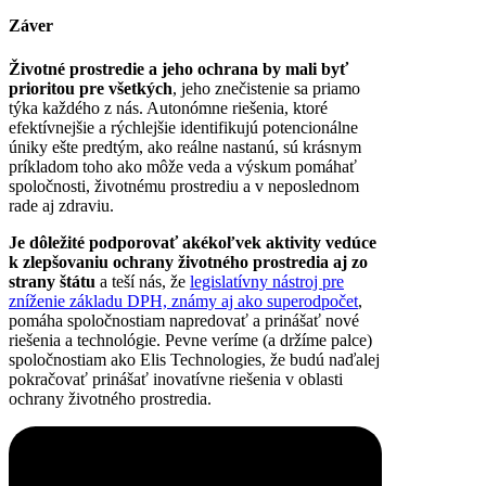
Záver
Životné prostredie a jeho ochrana by mali byť
prioritou pre všetkých
, jeho znečistenie sa priamo
týka každého z nás. Autonómne riešenia, ktoré
efektívnejšie a rýchlejšie identifikujú potencionálne
úniky ešte predtým, ako reálne nastanú, sú krásnym
príkladom toho ako môže veda a výskum pomáhať
spoločnosti, životnému prostrediu a v neposlednom
rade aj zdraviu.
Je dôležité podporovať akékoľvek aktivity vedúce
k zlepšovaniu ochrany životného prostredia aj zo
strany štátu
a teší nás, že
legislatívny nástroj pre
zníženie základu DPH, známy aj ako superodpočet
,
pomáha spoločnostiam napredovať a prinášať nové
riešenia a technológie. Pevne veríme (a držíme palce)
spoločnostiam ako Elis Technologies, že budú naďalej
pokračovať prinášať inovatívne riešenia v oblasti
ochrany životného prostredia.