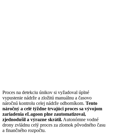
Proces na detekciu únikov si vyžadoval úplné
vypustenie nádrže a zložitú manuálnu a časovo
náročnú kontrolu celej nádrže odborníkom.
Tento
náročný a celé týždne trvajúci proces sa vývojom
zariadenia eLagoon plne zautomatizoval,
zjednodušil a výrazne skrátil.
Autonómne vodné
drony zvládnu celý proces za zlomok pôvodného času
a finančného rozpočtu.