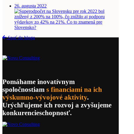
26. augusta 2022
Spať do blogu
Pomáhame inovatívnym
spoločnostiam
s financiami na ich
výskumno-vývojové aktivity
.
Urýchľujeme ich rozvoj a zvyšujeme
konkurencieschopnosť.