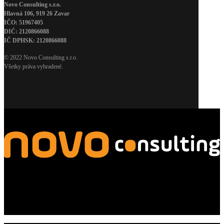
Novo Consulting s.r.o.
Hlavná 106, 919 26 Zavar
IČO: 51967405
DIČ: 2120866088
IČ DPHSK: 2120866088
© 2022 Novo Consulting s.r.o.
Všetky práva vyhradené.