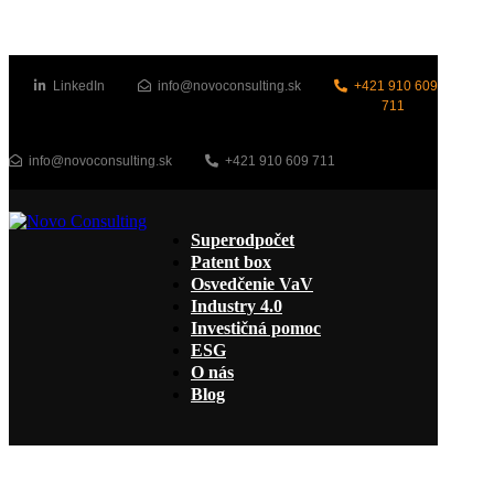
LinkedIn
info@novoconsulting.sk
+421 910 609
711
info@novoconsulting.sk
+421 910 609 711
Superodpočet
Patent box
Osvedčenie VaV
Industry 4.0
Investičná pomoc
ESG
O nás
Blog